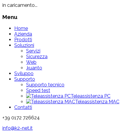
in caricamento...
Menu
Home
Azienda
Prodotti
Soluzioni
Servizi
Sicurezza
Web
.kuanto
Sviluppo
Supporto
Supporto tecnico
Speed test
Teleassistenza PC
Teleassistenza MAC
Contatti
+39 0172 726624
info@k2-net.it